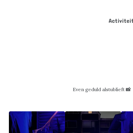
Activitei
Even geduld alstublieft
📸